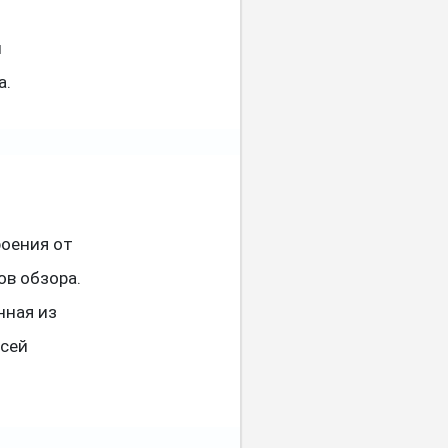
й
ы
а.
оения от
ов обзора.
нная из
всей