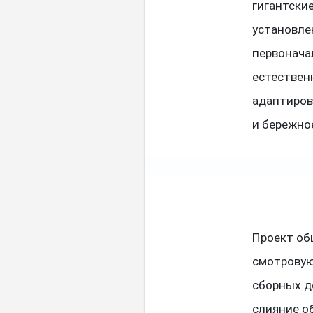
гигантские
установле
первонача
естествен
адаптиров
и бережно
Проект об
смотровую
сборных д
слияние о