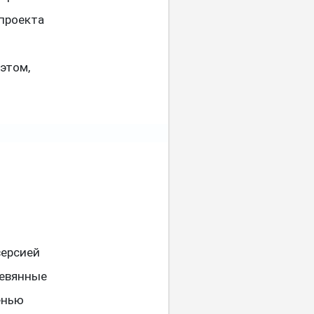
 проекта
этом,
версией
ревянные
енью