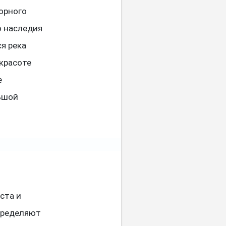
орного
о наследия
я река
 красоте
е
ьшой
ста и
пределяют