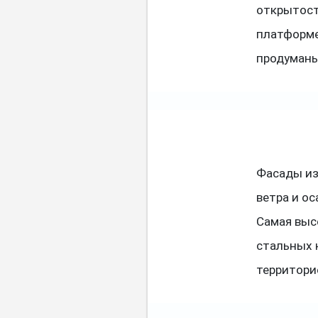
открытост
платформе
продуманы 
Фасады из
ветра и о
Самая выс
стальных 
территори