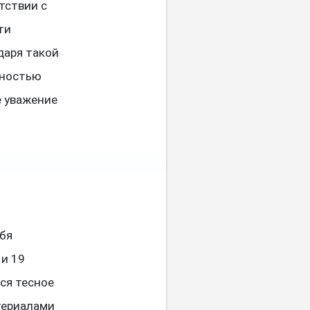
етствии с
ти
даря такой
лностью
е уважение
бя
и 19
ся тесное
териалами