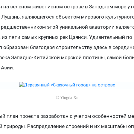
н на зеленом живописном острове в Западном море у г
 Лушань, являющегося объектом мирового культурног
редшественником этой уникальной акватории являетс
а из пяти самых крупных рек Цзянси. Удивительный по
л образован благодаря строительству здесь в середин
века Западно-Китайской морской плотины, самой бол
 Азии.
©
Yingda Xu
ый план проекта разработан с учетом особенностей ме
й природы. Распределение строений и их масштабы о