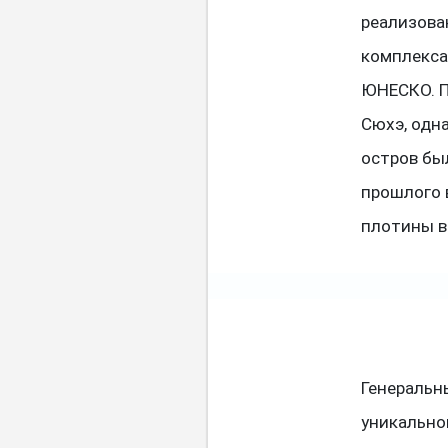
реализова
комплекса
ЮНЕСКО. П
Сюхэ, одн
остров бы
прошлого 
плотины в
Генеральн
уникально