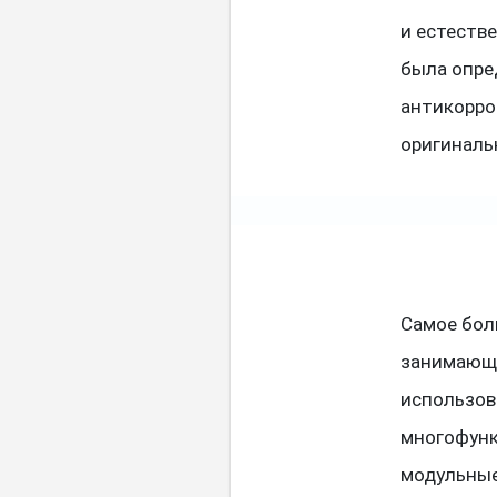
и естеств
была опре
антикорро
оригиналь
Самое бол
занимающи
использов
многофунк
модульные