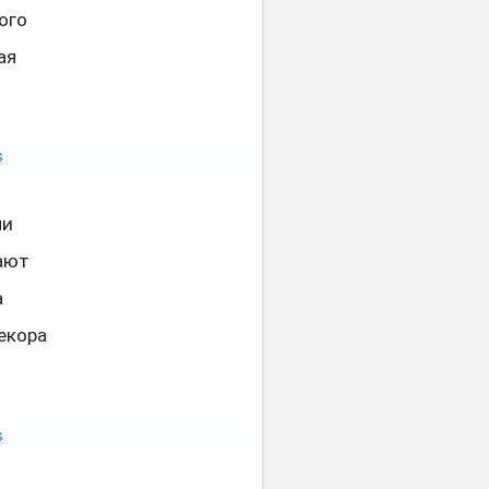
ого
ая
ми
ают
а
екора