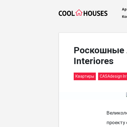
Ар
Ко
Роскошные 
Interiores
Квартиры
CASAdesign Int
Великол
проекту