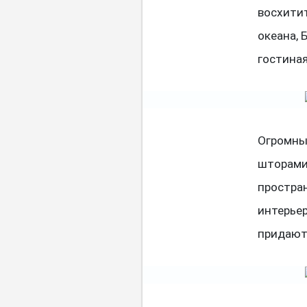
восхити
океана, 
гостиная
Огромны
шторами
простра
интерьер
придают