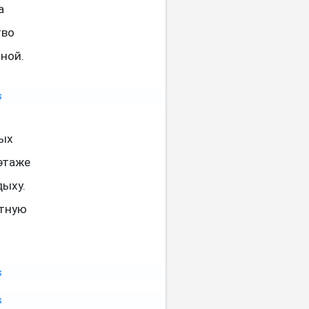
а
тво
ной.
ных
этаже
дыху.
ятную