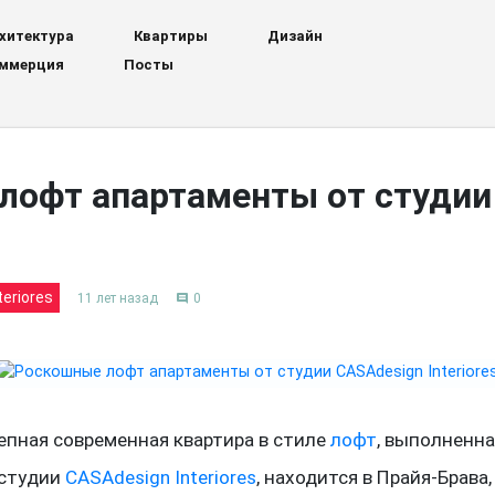
хитектура
Квартиры
Дизайн
ммерция
Посты
лофт апартаменты от студии
eriores
11 лет назад
0
comment
епная современная квартира в стиле
лофт
, выполненна
 студии
CASAdesign Interiores
, находится в Прайя-Брава,