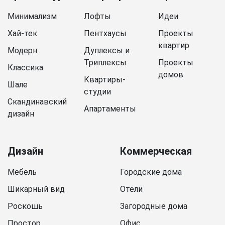
Минимализм
Лофты
Идеи
Хай-тек
Пентхаусы
Проекты
квартир
Модерн
Дуплексы и
Триплексы
Проекты
Классика
домов
Квартиры-
Шале
студии
Скандинавский
Апартаменты
дизайн
Дизайн
Коммерческая
Мебель
Городские дома
Шикарный вид
Отели
Роскошь
Загородные дома
Простор
Офис