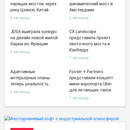
парящих мостов через
динамический мост в
реку Цзянси, Китай
Амстердаме
6 лет назад
6 лет назад
JDSA выиграла конкурс
CX Landscape
на дизайн новой жилой
представила проект
башни во Франции
ленточного моста в
Канберре
7 лет назад
7 лет назад
Адаптивные
Foster + Partners
интерьерные планы
представили концепт
теперь реальность
мини-аэропорта Uber
для летающих такси
7 лет назад
7 лет назад