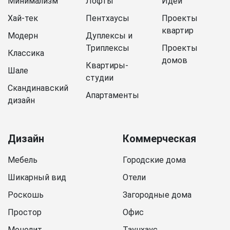
Минимализм
Лофты
Идеи
Хай-тек
Пентхаусы
Проекты
квартир
Модерн
Дуплексы и
Триплексы
Проекты
Классика
домов
Квартиры-
Шале
студии
Скандинавский
Апартаменты
дизайн
Дизайн
Коммерческая
Мебель
Городские дома
Шикарный вид
Отели
Роскошь
Загородные дома
Простор
Офис
Монолит
Таунхаус