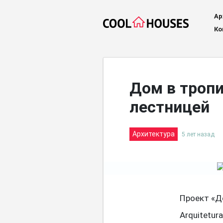
Ар
Ко
Дом в тропи
лестницей
Архитектура
5 лет назад
Проект «До
Arquitetur