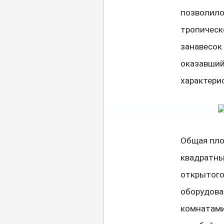
позволило
тропическ
занавесок
оказавший
характери
Общая пло
квадратны
открытого 
оборудова
комнатами