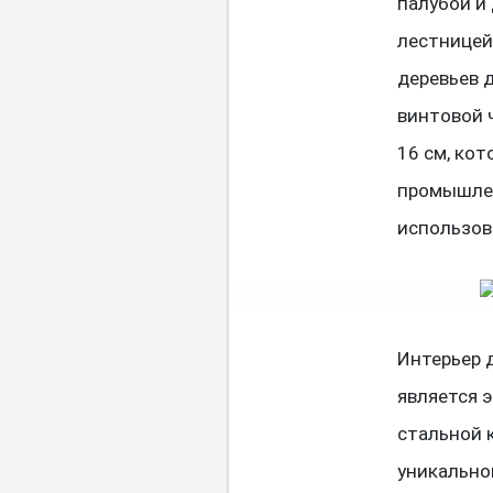
палубой и
лестницей
деревьев 
винтовой 
16 см, ко
промышлен
использов
Интерьер 
является 
стальной 
уникально