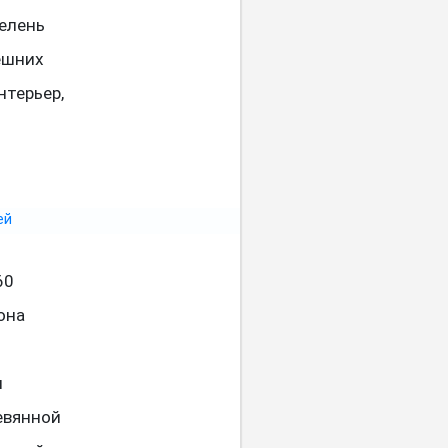
зелень
ешних
нтерьер,
60
она
и
евянной