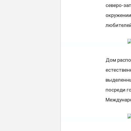
северо-зап
окружении 
любителей
Дом распо
естествен
выделенны
посреди г
Междунаро