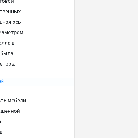
товой
ственных
ьная ось
диаметром
алла в
 была
етров.
сть мебели
рашенной
а
в