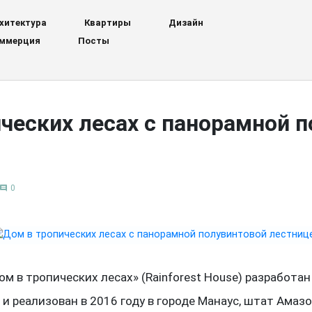
хитектура
Квартиры
Дизайн
ммерция
Посты
ческих лесах с панорамной 
0
comment
м в тропических лесах» (Rainforest House) разработан
a и реализован в 2016 году в городе Манаус, штат Амазо