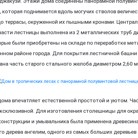
 джакузи. Этажи дома соединены панорамной полувин
, которая поднимается вдоль могучих стволов величе
до террасы, окруженной их пышными кронами. Централ
части лестницы выполнена из 2 металлических труб 
торые были приобретены на складе по переработке мет
ном районе города. Для покрытия лестничной башни
ана часть старого стального желоба диаметром 2,60 м
дома впечатляет естественной простотой и уютом. Ча
эксклюзивной. Для изготовления столешницы для ок
конструкции и умывальника была применена древесин
го дерева ангелим, одного из самых больших деревьев 