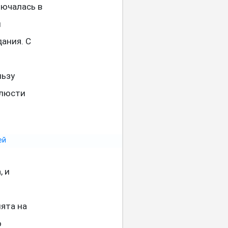
лючалась в
и
ания. С
льзу
блюсти
, и
нята на
о