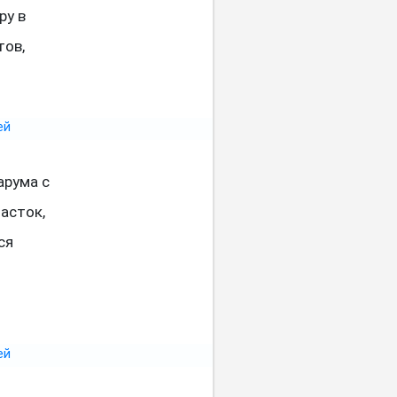
ру в
тов,
арума с
асток,
ся