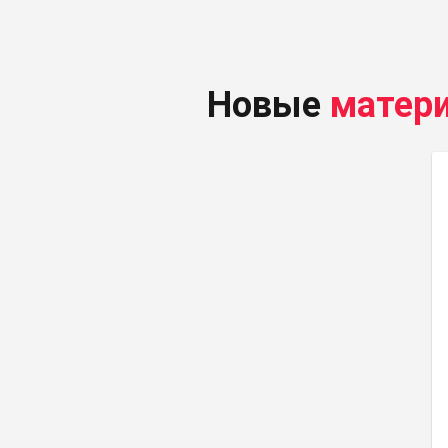
Новые
матер