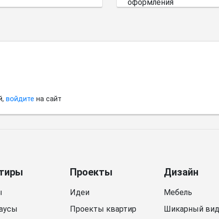
оформления
небольшого
пространства.
й,
войдите
на сайт
тиры
Проекты
Дизайн
ы
Идеи
Мебель
аусы
Проекты квартир
Шикарный ви