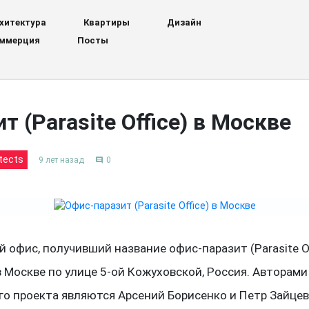
хитектура
Квартиры
Дизайн
ммерция
Посты
 (Parasite Office) в Москве
itects
9 лет назад
0
comment
офис, получивший название офис-паразит (Parasite Of
в Москве по улице 5-ой Кожуховской, Россия. Авторами
го проекта являются Арсений Борисенко и Петр Зайцев