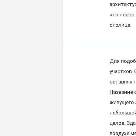
архитектур
что новое
столице.
Для подоб
участков.
оставляя 
Название 
живущего з
небольшой
целое. Зд
воздухе м