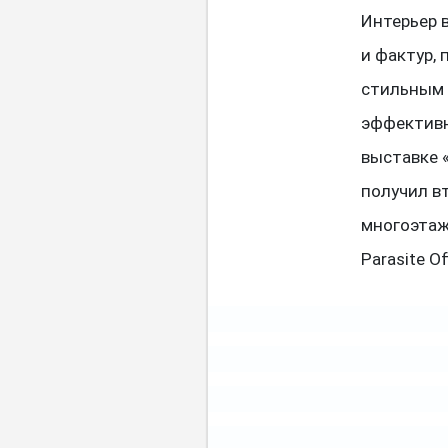
Интерьер 
и фактур,
стильным 
эффективн
выставке 
получил в
многоэтаж
Parasite Of