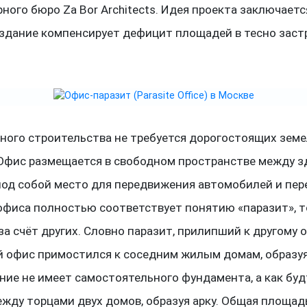
ного бюро Za Bor Architects. Идея проекта заключается
 здание компенсирует дефицит площадей в тесно зас
ного строительства не требуется дорогостоящих зем
 Офис размещается в свободном пространстве между з
под собой место для передвижения автомобилей и пер
офиса полностью соответствует понятию «паразит», т
а счёт других. Словно паразит, прилипший к другому о
 офис примостился к соседним жилым домам, образу
ание не имеет самостоятельного фундамента, а как буд
ежду торцами двух домов, образуя арку. Общая площад