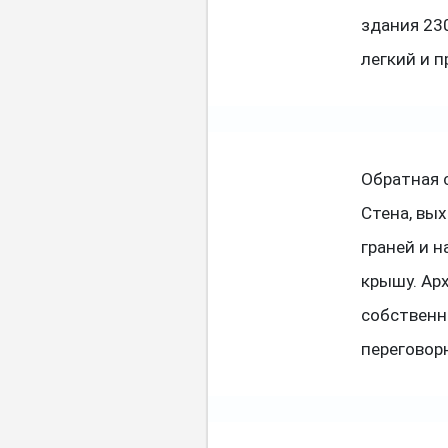
здания 23
легкий и 
Обратная 
Стена, вы
граней и 
крышу. Ар
собственн
переговорн