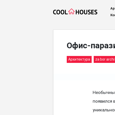
Ар
Ко
Офис-паразит
Архитектура
za bor arch
Необычный 
появился 
уникально