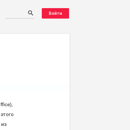
search
Войти
fice),
 этого
 из