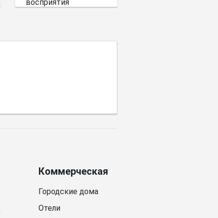
восприятия
пространства имеет
выбор цветовой
палитры.
Коммерческая
Городские дома
д
Отели