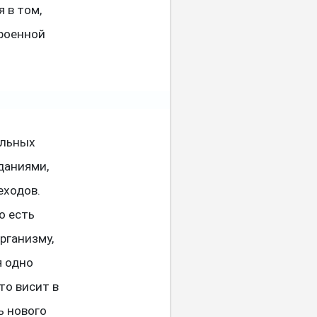
 в том,
троенной
ельных
даниями,
еходов.
о есть
рганизму,
я одно
то висит в
ь нового