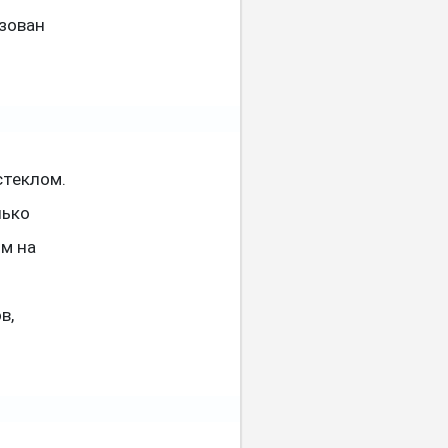
зован
стеклом.
лько
ом на
в,