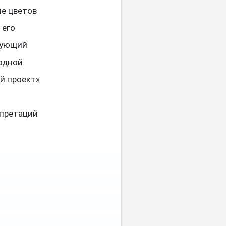
ие цветов
 его
ирующий
одной
й проект»
рпретаций