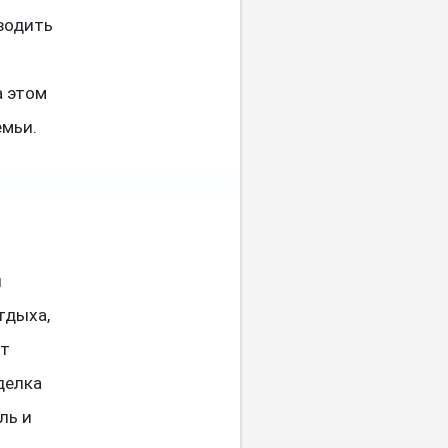
водить
а этом
емьи.
и
тдыха,
ит
делка
ль и