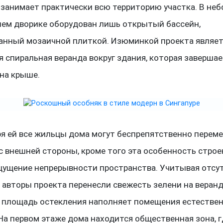
 занимает практически всю территорию участка. В не
нем дворике оборудован лишь открытый бассейн,
анный мозаичной плиткой. Изюминкой проекта являет
 спиральная веранда вокруг здания, которая завершае
на крыше.
ря ей все жильцы дома могут беспрепятственно перем
с внешней стороны, кроме того эта особенность строе
щущение непрерывности пространства. Учитывая отсу
 авторы проекта перенесли свежесть зелени на веран
 площадь остекления наполняет помещения естестве
На первом этаже дома находится общественная зона, г