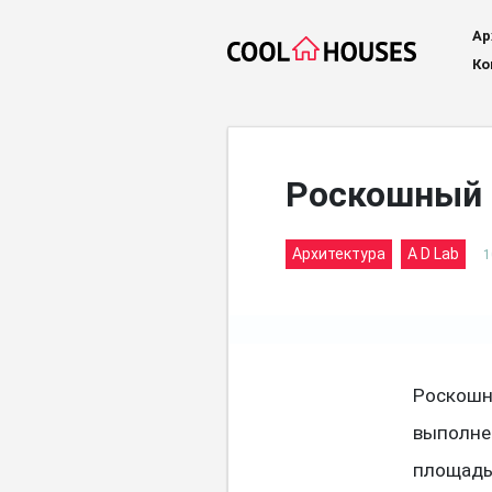
Ар
Ко
Роскошный о
Архитектура
A D Lab
1
Роскошны
выполнен
площадь