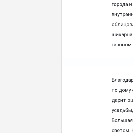
города и
внутрен
облицов
шикарная
газоном 
Благода
по дому 
дарит о
усадьбы,
Большая
светом. 