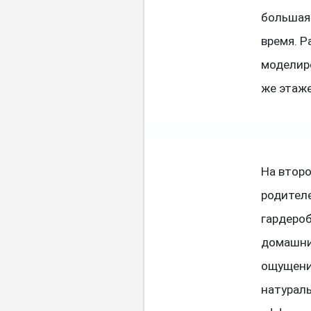
большая
время. 
моделир
же этаж
На втор
родителе
гардероб
домашни
ощущени
натурал