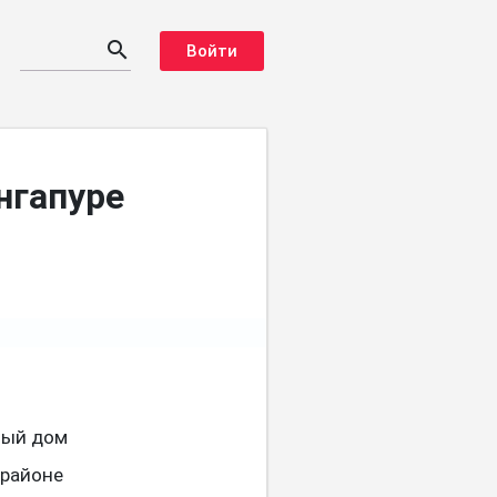
search
Войти
нгапуре
ный дом
 районе