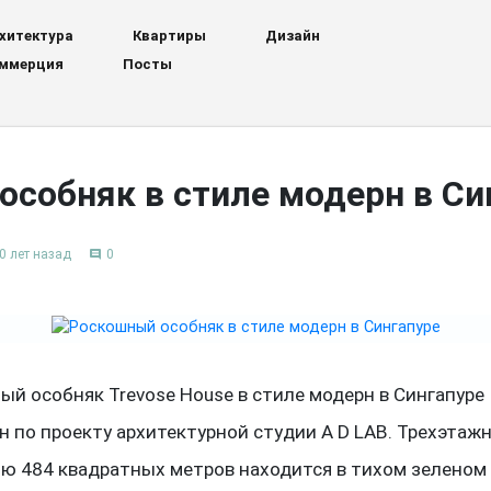
хитектура
Квартиры
Дизайн
ммерция
Посты
собняк в стиле модерн в Си
0 лет назад
0
comment
й особняк Trevose House в стиле модерн в Сингапуре
 по проекту архитектурной студии A D LAB. Трехэтаж
ю 484 квадратных метров находится в тихом зеленом