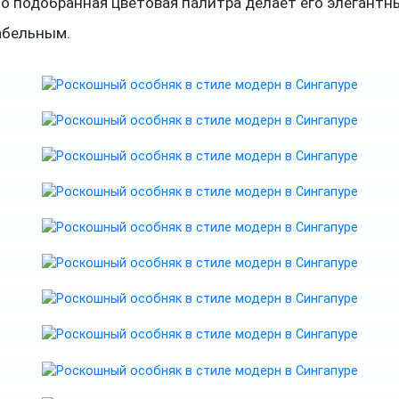
о подобранная цветовая палитра делает его элегантн
абельным.