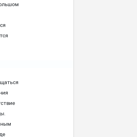
большом
ся
тся
ещаться
ния
тствие
ды.
нным
де